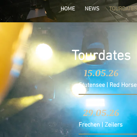
HOME
NEWS
TOURDATE
Tourdates
15.05.26
Stutensee | Red Horse 
29.05.26
Frechen | Zeilers