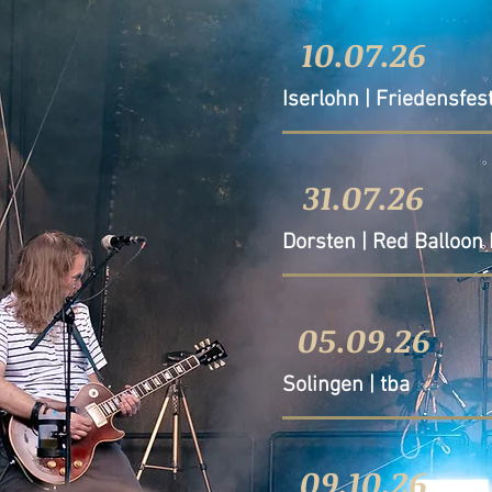
10.07.26
Iserlohn | Friedensfest
31.07.26
Dorsten | Red Balloon 
05.09.26
Solingen | tba
09.10.26