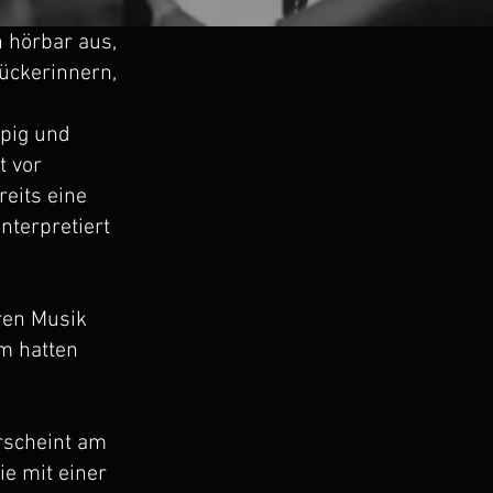
h hörbar aus,
ückerinnern,
ppig und
t vor
reits eine
nterpretiert
ren Musik
em hatten
rscheint am
ie mit einer