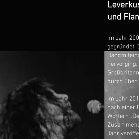
Leverkus
und Fla
Im Jahr 20
gegründet. 
Bandmiteina
hervorging.
Großbritann
durch über 
Im Jahr 201
nach einer 
Wörtern „De
Zusammenspi
Jahr veröff