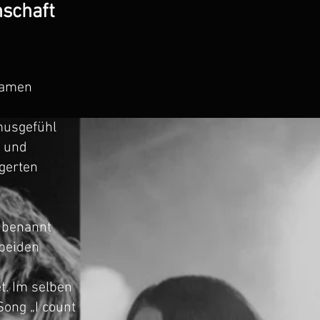
nschaft
Namen
musgefühl
d und
igerten
 benannt
beiden
t. Im selben
Song „I count