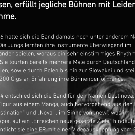
en, erfüllt jegliche Bühnen mit Leide
mme.
06 hatte sich die Band damals noch unter anderem 
Die Jungs lernten ihre Instrumente überwiegend im
nder spielen, woraus ein sehr einstimmiges Rhyth
 Sie tourten bereits mehrere Male durch Deutschlan
ien, sowie durch Polen bis hin zur Slowakei und ste
200 Gigs an Erfahrung ihre Bühnenperformance.
4 entschied sich die Band für den Namen Destinova,
Figur aus einem Manga, auch hervorgehend aus den 
stination“ und „Nova“ , im Sinne von „new“, was im
el auf ein „Erreichen neue gesetzte Ziele“ hindeute
entlicht sie eine EP mit einer Videoauskopplung vom 