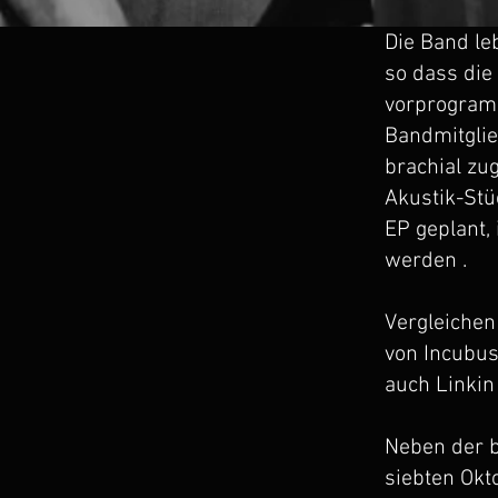
Die Band le
so dass die
vorprogramm
Bandmitglie
brachial zu
Akustik-Stüc
EP geplant,
werden .
Vergleichen
von Incubus
auch Linkin
Neben der b
siebten Okt