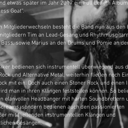
und etwas später im Jahr 2017 ein Full Length Albu
ess Goat“.
n Mitgliederwechseln besteht die Band nun aus den 
itgliedern Tim an Lead-Gesang und Rhythmusgitar
Bass, sowie Marius an den Drums und Pömie an de
siker bedienen sich instrumentell überwiegend aus 
 Rock und Alternative Metal, weiterhin fließen noch E
ck mit ein. Doch auch einen Stoner Rock und einen 
ird man in ihren Klängen feststellen können. So beli
en elanvollen Headbanger mit harten Soundbrettern 
Screams, sondern bedienen auch den passionierten
er mit fließenden instrumentellen Klängen und
tlichen Gesängen.