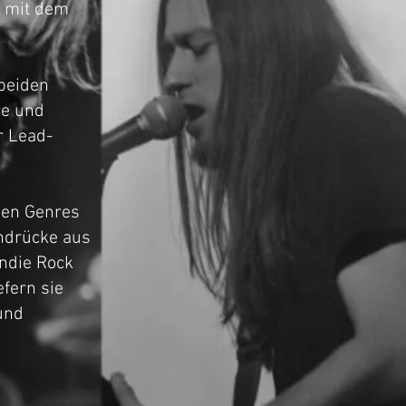
m mit dem
beiden
re und
r Lead-
den Genres
indrücke aus
Indie Rock
efern sie
und