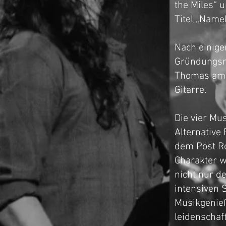
the Miles“ 
Titel „Namel
Nach einige
Gründungsm
Thomas am 
Gitarre.
Die vier Mu
Alternative
dem Post Ro
Charakter w
nicht nur d
intensiven 
Musikgenieß
leidenschaf